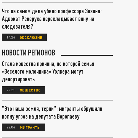
Что на самом деле убило профессора Зезина:
Адвокат Реверука перекладывает вину на
следователя?
14:24
ЭКСКЛЮЗИВ
НОВОСТИ РЕГИОНОВ
Стала известна причина, по которой семья
«Веселого молочника» Уолкера могут
депортировать
22:21
ОБЩЕСТВО
"Это наша земля, терпи": мигранты обрушили
волну угроз на депутата Воропаеву
22:04
МИГРАНТЫ