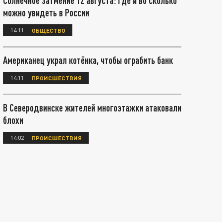
Солнечное затмение 12 августа: где и во сколько
можно увидеть в России
14:11
ОБЩЕСТВО
Американец украл котёнка, чтобы ограбить банк
14:11
ПРОИСШЕСТВИЯ
В Северодвинске жителей многоэтажки атаковали
блохи
14:02
ПРОИСШЕСТВИЯ