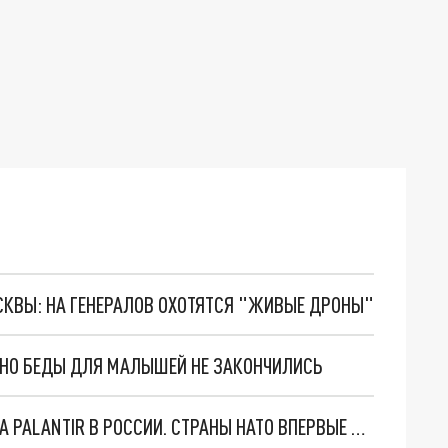
ОСКВЫ: НА ГЕНЕРАЛОВ ОХОТЯТСЯ "ЖИВЫЕ ДРОНЫ"
. НО БЕДЫ ДЛЯ МАЛЫШЕЙ НЕ ЗАКОНЧИЛИСЬ
"ОЧЕНЬ ПЛОХИЕ НОВОСТИ": БОЛЬШАЯ ОШИБКА PALANTIR В РОССИИ. СТРАНЫ НАТО ВПЕРВЫЕ ЗА СВО ОСТАНОВИЛИ ПОСТАВКИ ОРУЖИЯ. ВСУ ТЕРЯЮТ ПРИГРАНИЧЬЕ?