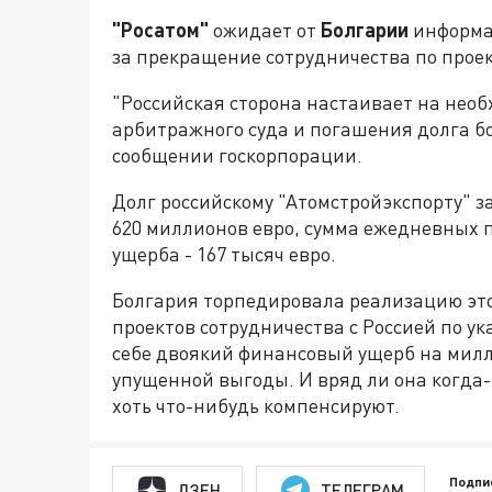
"Росатом"
ожидает от
Болгарии
информац
за прекращение сотрудничества по проек
"Российская сторона настаивает на нео
арбитражного суда и погашения долга бо
сообщении госкорпорации.
Долг российскому "Атомстройэкспорту" з
620 миллионов евро, сумма ежедневных 
ущерба - 167 тысяч евро.
Болгария торпедировала реализацию это
проектов сотрудничества с Россией по у
себе двоякий финансовый ущерб на милл
упущенной выгоды. И вряд ли она когда-
хоть что-нибудь компенсируют.
Подпи
ДЗЕН
ТЕЛЕГРАМ