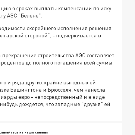
ию о сроках выплаты компенсации по иску
ту АЭС "Белене".
бходимости скорейшего исполнения решения
лгарской стороной", - подчеркивается в
а прекращение строительства АЭС составляет
процентов до полного погашения всей суммы
го и ряда других крайне выгодных ей
казке Вашингтона и Брюсселя, чем нанесла
иарды евро - непосредственный и в виде
нибудь дождется, что западные "друзья" ей
сывайтесь на наши каналы