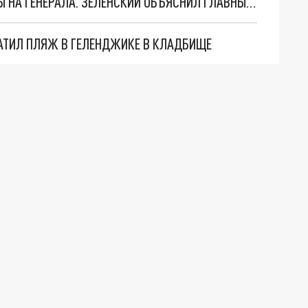
"МЫ ВАС ЗАСТАВИМ": ЖУТКИЕ ДЕТАЛИ ОХОТЫ НА ГЕНЕРАЛА. ЗЕЛЕНСКИЙ ОБЪЯСНИЛ ГЛАВНЫЙ СМЫСЛ ТЕРАКТА В ЦЕНТРЕ МОСКВЫ
АТИЛ ПЛЯЖ В ГЕЛЕНДЖИКЕ В КЛАДБИЩЕ