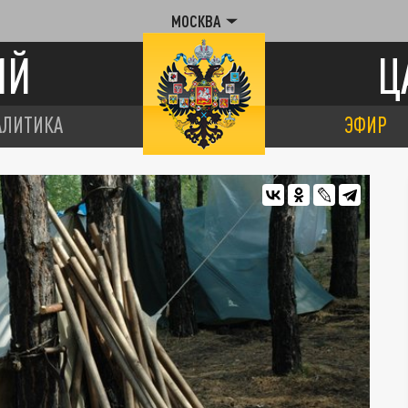
МОСКВА
ИЙ
Ц
АЛИТИКА
ЭФИР