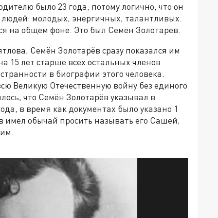
одителю было 23 года, потому логично, что он
х людей: молодых, энергичных, талантливых.
ся на общем фоне. Это был Семён Золотарёв.
тлова, Семён Золотарёв сразу показался им
на 15 лет старше всех остальных членов
 странности в биографии этого человека.
сю Великую Отечественную войну без единого
лось, что Семён Золотарёв указывал в
ода, в время как документах было указано 1
ёв имел обычай просить называть его Сашей,
гим.