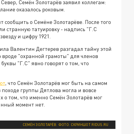
 Север, Семён Золотарёв заявил коллегам:
слание оказалось роковым.
т сообщить о Семёне Золотарёве. После того
ли странную татуировку - надпись "Г.С
везду и цифру 1921.
ила Валентин Дегтерев разгадал тайну этой
о вроде "охранной грамоты" для членов
буквы "Г.С" явно говорят о том, что
ют
, что Семён Золотарёв мог быть на самом
в походе группы Дятлова могла и вовсе
х о том, что именно Семён Золотарёв мог
анный момент нет.
СЕМЁН ЗОЛОТАРЁВ. ФОТО: СКРИНШОТ RIDUS.RU