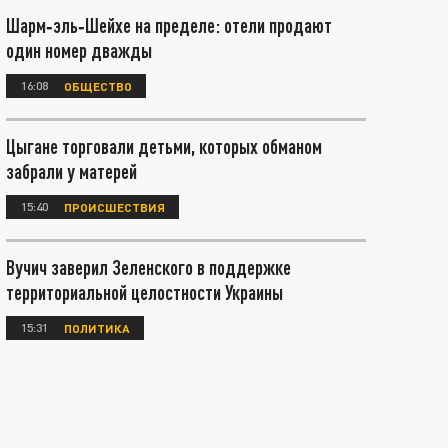
Шарм‑эль‑Шейхе на пределе: отели продают
один номер дважды
16:08
ОБЩЕСТВО
Цыгане торговали детьми, которых обманом
забрали у матерей
15:40
ПРОИСШЕСТВИЯ
Вучич заверил Зеленского в поддержке
территориальной целостности Украины
15:31
ПОЛИТИКА