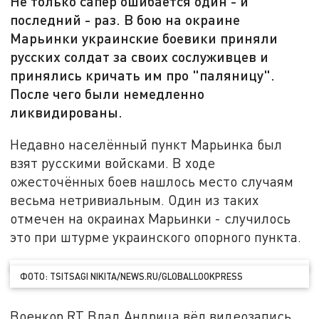
Не только сапёр ошибается один - и
последний - раз. В бою на окраине
Марьинки украинские боевики приняли
русских солдат за своих сослуживцев и
принялись кричать им про "паляницу".
После чего были немедленно
ликвидированы.
Недавно населённый пункт Марьинка был
взят русскими войсками. В ходе
ожесточённых боев нашлось место случаям
весьма нетривиальным. Один из таких
отмечен на окраинах Марьинки - случилось
это при штурме украинского опорного пункта.
ФОТО: TSITSAGI NIKITA/NEWS.RU/GLOBALLOOKPRESS
Военкор RT Влад Андрица вёл видеозапись