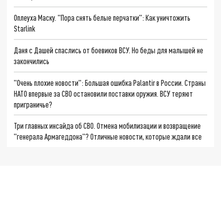
Оплеуха Маску. "Пора снять белые перчатки": Как уничтожить
Starlink
Даня с Дашей спаслись от боевиков ВСУ. Но беды для малышей не
закончились
"Очень плохие новости": Большая ошибка Palantir в России. Страны
НАТО впервые за СВО остановили поставки оружия. ВСУ теряют
приграничье?
Три главных инсайда об СВО. Отмена мобилизации и возвращение
"генерала Армагеддона"? Отличные новости, которые ждали все