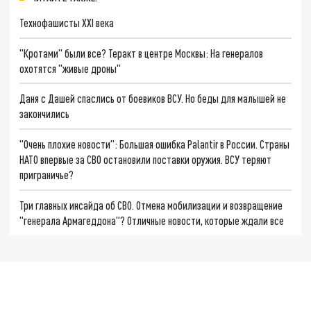
Технофашисты XXI века
"Кротами" были все? Теракт в центре Москвы: На генералов
охотятся "живые дроны"
Даня с Дашей спаслись от боевиков ВСУ. Но беды для малышей не
закончились
"Очень плохие новости": Большая ошибка Palantir в России. Страны
НАТО впервые за СВО остановили поставки оружия. ВСУ теряют
приграничье?
Три главных инсайда об СВО. Отмена мобилизации и возвращение
"генерала Армагеддона"? Отличные новости, которые ждали все