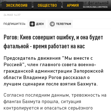
ЭКСКЛЮЗИВ
ОБЩЕСТВО
АРМИЯ
ФОТО: © TSITSAGI NIKITA/NEWS.RU VIA GLOBALLOOKPRESS.COM/GLOBALLOOKPRESS
24 МАЯ 14:37
ПОДПИШИТЕСЬ:
Рогов: Киев совершит ошибку, и она будет
фатальной - время работает на нас
Председатель движения "Мы вместе с
Россией", член главного совета военно-
гражданской администрации Запорожской
области Владимир Рогов рассказал о
лучшем сценарии после взятия Бахмута.
Согласно последним данным, тревожность на
флангах Бахмута прошла, ситуация
контролируется и опасаться серьёзного