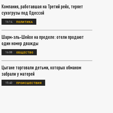
Компания, работавшая на Третий рейх, теряет
сухогрузы под Одессой
16:14
ПОЛИТИКА
Шарм‑эль‑Шейхе на пределе: отели продают
один номер дважды
16:08
ОБЩЕСТВО
Цыгане торговали детьми, которых обманом
забрали у матерей
15:40
ПРОИСШЕСТВИЯ