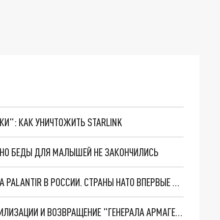
ТКИ": КАК УНИЧТОЖИТЬ STARLINK
. НО БЕДЫ ДЛЯ МАЛЫШЕЙ НЕ ЗАКОНЧИЛИСЬ
"ОЧЕНЬ ПЛОХИЕ НОВОСТИ": БОЛЬШАЯ ОШИБКА PALANTIR В РОССИИ. СТРАНЫ НАТО ВПЕРВЫЕ ЗА СВО ОСТАНОВИЛИ ПОСТАВКИ ОРУЖИЯ. ВСУ ТЕРЯЮТ ПРИГРАНИЧЬЕ?
ТРИ ГЛАВНЫХ ИНСАЙДА ОБ СВО. ОТМЕНА МОБИЛИЗАЦИИ И ВОЗВРАЩЕНИЕ "ГЕНЕРАЛА АРМАГЕДДОНА"? ОТЛИЧНЫЕ НОВОСТИ, КОТОРЫЕ ЖДАЛИ ВСЕ