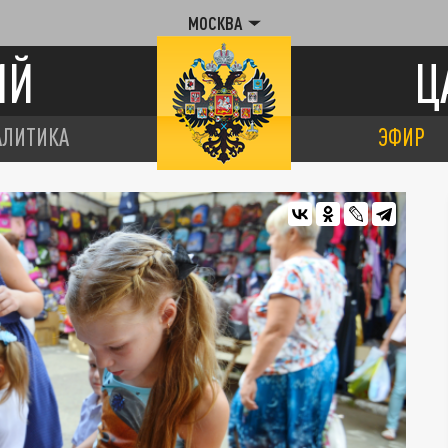
МОСКВА
ИЙ
Ц
АЛИТИКА
ЭФИР