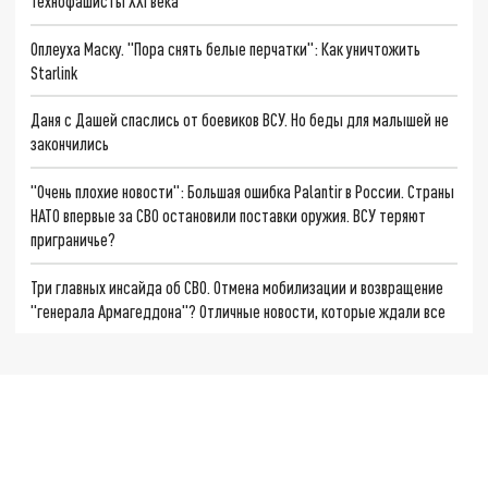
Технофашисты XXI века
Оплеуха Маску. "Пора снять белые перчатки": Как уничтожить
Starlink
Даня с Дашей спаслись от боевиков ВСУ. Но беды для малышей не
закончились
"Очень плохие новости": Большая ошибка Palantir в России. Страны
НАТО впервые за СВО остановили поставки оружия. ВСУ теряют
приграничье?
Три главных инсайда об СВО. Отмена мобилизации и возвращение
"генерала Армагеддона"? Отличные новости, которые ждали все