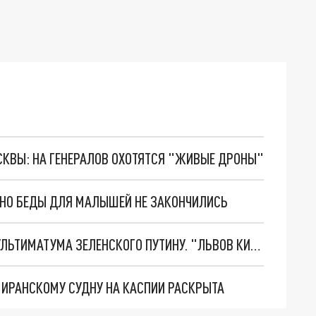
ОСКВЫ: НА ГЕНЕРАЛОВ ОХОТЯТСЯ "ЖИВЫЕ ДРОНЫ"
. НО БЕДЫ ДЛЯ МАЛЫШЕЙ НЕ ЗАКОНЧИЛИСЬ
НОВОЕ МАСШТАБНЕЙШЕЕ НАСТУПЛЕНИЕ. ТРИ УЛЬТИМАТУМА ЗЕЛЕНСКОГО ПУТИНУ. "ЛЬВОВ КИМА" ПОСТАВЯТ НА ПВО? ГЛОБАЛЬНЫЙ ПРОРЫВ ПОД ЗАПОРОЖЬЕМ
О ИРАНСКОМУ СУДНУ НА КАСПИИ РАСКРЫТА