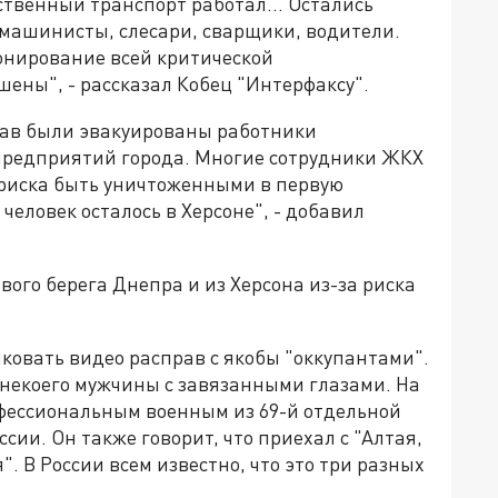
твенный транспорт работал... Остались
машинисты, слесари, сварщики, водители.
онирование всей критической
ошены", - рассказал Кобец "Интерфаксу".
прав были эвакуированы работники
редприятий города. Многие сотрудники ЖКХ
 риска быть уничтоженными в первую
 человек осталось в Херсоне", - добавил
ого берега Днепра и из Херсона из-за риска
ковать видео расправ с якобы "оккупантами".
 некоего мужчины с завязанными глазами. На
офессиональным военным из 69-й отдельной
ии. Он также говорит, что приехал с "Алтая,
. В России всем известно, что это три разных