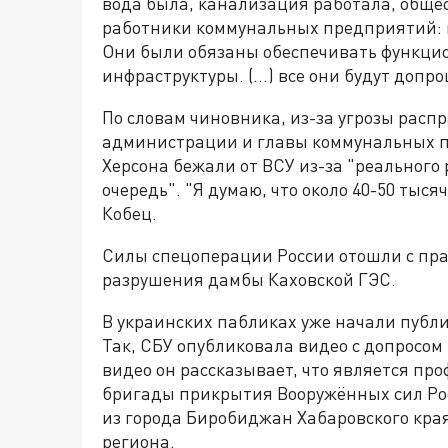
вода была, канализация работала, общес
работники коммунальных предприятий: 
Они были обязаны обеспечивать функци
инфраструктуры. (...) все они будут допр
По словам чиновника, из-за угрозы рас
администрации и главы коммунальных п
Херсона бежали от ВСУ из-за "реального
очередь". "Я думаю, что около 40-50 тысяч
Кобец.
Силы спецоперации России отошли с прав
разрушения дамбы Каховской ГЭС.
В украинских пабликах уже начали публи
Так, СБУ опубликовала видео с допросом
видео он рассказывает, что является пр
бригады прикрытия Вооружённых сил Росс
из города Биробиджан Хабаровского края"
региона.