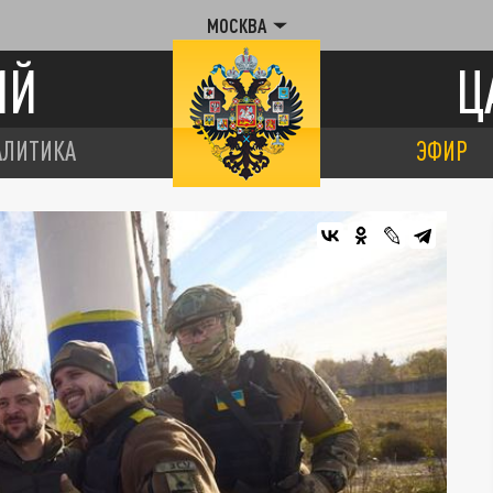
МОСКВА
ИЙ
Ц
АЛИТИКА
ЭФИР