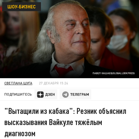
ШОУ-БИЗНЕС
ПАВЕЛ КАШАЕВ/GLOBALLOOKPRESS
СВЕТЛАНА ШУГА
27 ДЕКАБРЯ 15:24
ПОДПИШИТЕСЬ:
"Вытащили из кабака": Резник объяснил
высказывания Вайкуле тяжёлым
диагнозом