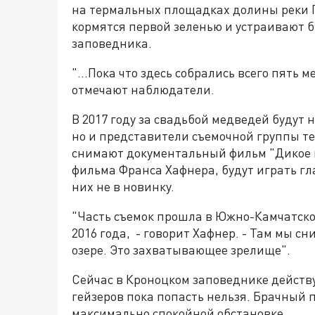
на термальных площадках долины реки 
кормятся первой зеленью и устраивают 
заповедника.
"...Пока что здесь собрались всего пять м
отмечают наблюдатели.
В 2017 году за свадьбой медведей будут
но и представители съемочной группы т
снимают документальный фильм "Дикое м
фильма Франса Хафнера, будут играть гл
них не в новинку.
"Часть съемок прошла в Южно-Камчатско
2016 года, - говорит Хафнер. - Там мы 
озере. Это захватывающее зрелище".
Сейчас в Кроноцком заповеднике действ
гейзеров пока попасть нельзя. Брачный
максимально спокойной обстановке.