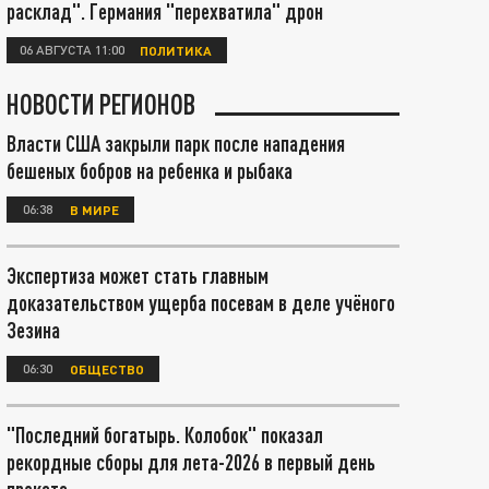
расклад". Германия "перехватила" дрон
06 АВГУСТА 11:00
ПОЛИТИКА
НОВОСТИ РЕГИОНОВ
Власти США закрыли парк после нападения
бешеных бобров на ребенка и рыбака
06:38
В МИРЕ
Экспертиза может стать главным
доказательством ущерба посевам в деле учёного
Зезина
06:30
ОБЩЕСТВО
"Последний богатырь. Колобок" показал
рекордные сборы для лета-2026 в первый день