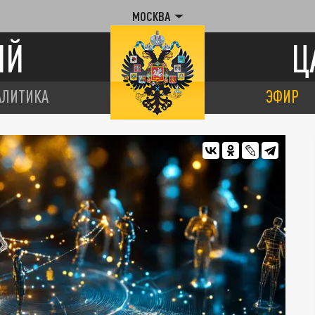
МОСКВА
ИЙ
Ц
АЛИТИКА
ЭФИР