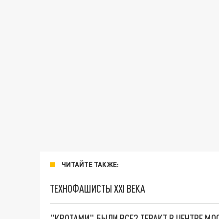
ЧИТАЙТЕ ТАКЖЕ:
ТЕХНОФАШИСТЫ XXI ВЕКА
"КРОТАМИ" БЫЛИ ВСЕ? ТЕРАКТ В ЦЕНТРЕ М