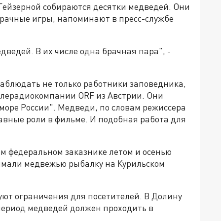
Гейзерной собираются десятки медведей. Они
брачные игры, напоминают в пресс-службе
едведей. В их числе одна брачная пара", -
 наблюдать не только работники заповедника,
елерадиокомпании ORF из Австрии. Они
оре России". Медведи, по словам режиссера
авные роли в фильме. И подобная работа для
м федеральном заказнике летом и осенью
снимали медвежью рыбалку на Курильском
уют ограничения для посетителей. В Долину
 период медведей должен проходить в