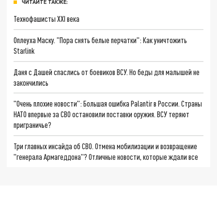
ЧИТАЙТЕ ТАКЖЕ:
Технофашисты XXI века
Оплеуха Маску. "Пора снять белые перчатки": Как уничтожить
Starlink
Даня с Дашей спаслись от боевиков ВСУ. Но беды для малышей не
закончились
"Очень плохие новости": Большая ошибка Palantir в России. Страны
НАТО впервые за СВО остановили поставки оружия. ВСУ теряют
приграничье?
Три главных инсайда об СВО. Отмена мобилизации и возвращение
"генерала Армагеддона"? Отличные новости, которые ждали все