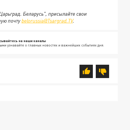
"Царьград. Беларусь", присылайте свои
ную почту
belorussia@Tsargrad.TV
.
сывайтесь на наши каналы
ыми узнавайте о главных новостях и важнейших событиях дня.