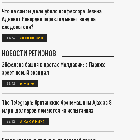
Что на самом деле убило профессора Зезина:
Адвокат Реверука перекладывает вину на
следователя?
14:24
ЭКСКЛЮЗИВ
НОВОСТИ РЕГИОНОВ
Эйфелева башня в цветах Молдавии: в Париже
зреет новый скандал
22:42
В МИРЕ
The Telegraph: британские бронемашины Ajax за 8
млрд долларов ломаются на испытаниях
22:32
А КАК У НИХ?