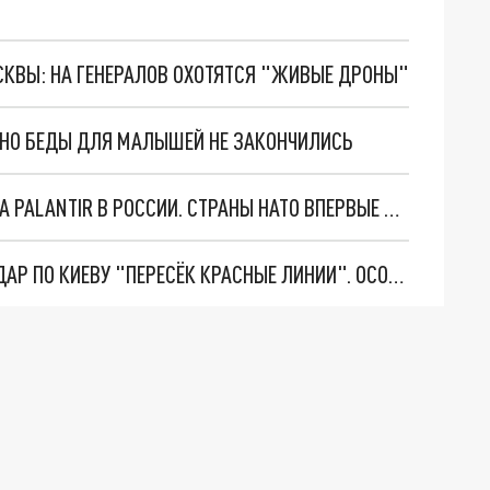
ОСКВЫ: НА ГЕНЕРАЛОВ ОХОТЯТСЯ "ЖИВЫЕ ДРОНЫ"
. НО БЕДЫ ДЛЯ МАЛЫШЕЙ НЕ ЗАКОНЧИЛИСЬ
"ОЧЕНЬ ПЛОХИЕ НОВОСТИ": БОЛЬШАЯ ОШИБКА PALANTIR В РОССИИ. СТРАНЫ НАТО ВПЕРВЫЕ ЗА СВО ОСТАНОВИЛИ ПОСТАВКИ ОРУЖИЯ. ВСУ ТЕРЯЮТ ПРИГРАНИЧЬЕ?
"ТЕРПЕНИЕ ПУТИНА ЛОПНУЛО". РЕКОРДНЫЙ УДАР ПО КИЕВУ "ПЕРЕСЁК КРАСНЫЕ ЛИНИИ". ОСОБЫЕ СПЕЦЫ КНДР НА ЛБС? ТАЙНЫЕ ПЕРЕГОВОРЫ ЕВРОПЫ И МОСКВЫ