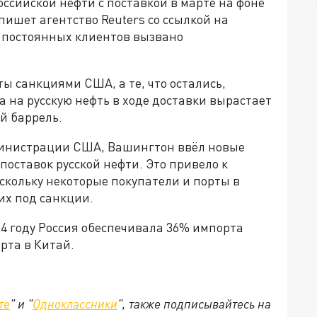
ссийской нефти с поставкой в марте на фоне
 пишет агентство Reuters со ссылкой на
е постоянных клиентов вызвано
ты санкциями США, а те, что остались,
а на русскую нефть в ходе доставки вырастает
й баррель.
министрации США, Вашингтон ввёл новые
оставок русской нефти. Это привело к
оскольку некоторые покупатели и порты в
их под санкции.
4 году Россия обеспечивала 36% импорта
рта в Китай.
те
" и "
Одноклассники
", также подписывайтесь на