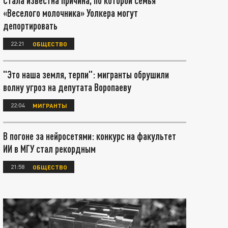
Стала известна причина, по которой семья
«Веселого молочника» Уолкера могут
депортировать
22:21
ОБЩЕСТВО
"Это наша земля, терпи": мигранты обрушили
волну угроз на депутата Воропаеву
22:04
МИГРАНТЫ
В погоне за нейросетями: конкурс на факультет
ИИ в МГУ стал рекордным
21:58
ОБЩЕСТВО