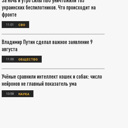
За ночь и утро силы ПВО уничтожили 165
украинских беспилотников. Что происходит на
фронте
11:01
СВО
Владимир Путин сделал важное заявление 9
августа
11:00
ОБЩЕСТВО
Учёные сравнили интеллект кошек и собак: число
нейронов не главный показатель ума
10:58
НАУКА