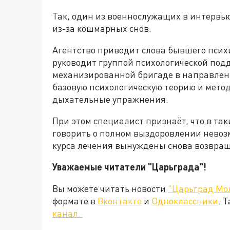
Так, один из военнослужащих в интервью
из-за кошмарных снов.
Агентство приводит слова бывшего псих
руководит группой психологической под
механизированной бригаде в направлен
базовую психологическую теорию и мето
дыхательные упражнения.
При этом специалист признаёт, что в так
говорить о полном выздоровлении невоз
курса лечения вынуждены снова возвращ
Уважаемые читатели "Царьграда"!
Вы можете читать новости
"Царьград Мо
формате в
Вконтакте
и
Одноклассники
. 
канал.