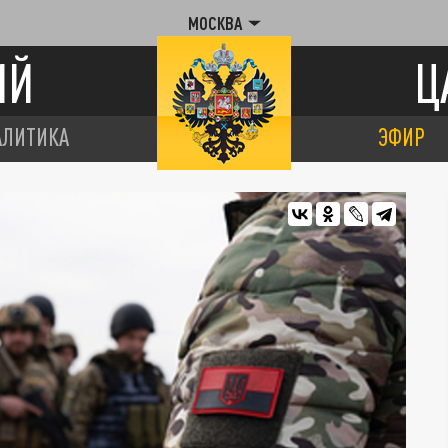
МОСКВА
ИЙ
Ц
АЛИТИКА
ЭФИР