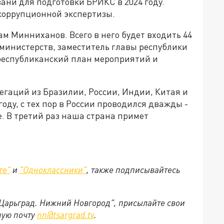
ани для подготовки БРИКС в 2024 году.
икоррупционной экспертизы.
ам Минниханов. Всего в него будет входить 44
 министерств, заместитель главы республики
 республиканский план мероприятий и
гаций из Бразилии, России, Индии, Китая и
оду, с тех пор в России проводился дважды -
Уфе. В третий раз наша страна примет
.
те"
и
"Одноклассники"
,
также подписывайтесь
"Царьград. Нижний Новгород", присылайте свои
ную почту
nn@tsargrad.tv
.