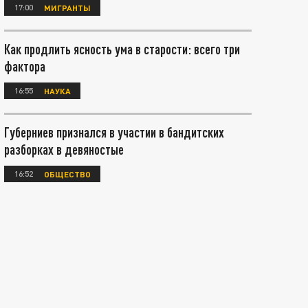
17:00
МИГРАНТЫ
Как продлить ясность ума в старости: всего три
фактора
16:55
НАУКА
Губерниев признался в участии в бандитских
разборках в девяностые
16:52
ОБЩЕСТВО