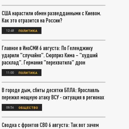
США нарастили обмен разведданными с Киевом.
Как это отразится на России?
12:48
ПОЛИТИКА
Главное в ИноСМИ 6 августа: По Геленджику
ударили "случайно". Сюрприз Кима – "худший
расклад". Германия "перехватила" дрон
11:00
ПОЛИТИКА
В городе дым, сбиты десятки БПЛА: Ярославль
пережил мощную атаку ВСУ - ситуация в регионах
08:56
ОБЩЕСТВО
Сводка с фронтов СВО 6 августа: Так вот зачем