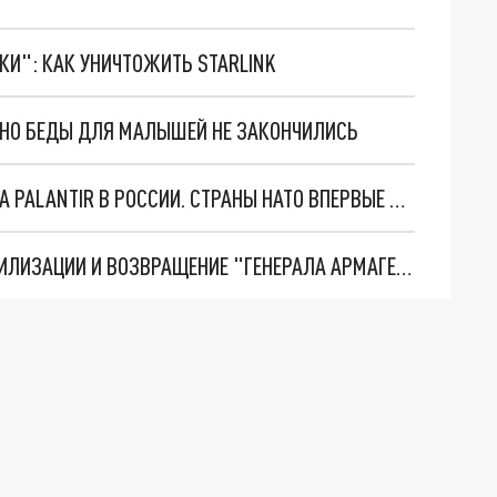
ТКИ": КАК УНИЧТОЖИТЬ STARLINK
. НО БЕДЫ ДЛЯ МАЛЫШЕЙ НЕ ЗАКОНЧИЛИСЬ
"ОЧЕНЬ ПЛОХИЕ НОВОСТИ": БОЛЬШАЯ ОШИБКА PALANTIR В РОССИИ. СТРАНЫ НАТО ВПЕРВЫЕ ЗА СВО ОСТАНОВИЛИ ПОСТАВКИ ОРУЖИЯ. ВСУ ТЕРЯЮТ ПРИГРАНИЧЬЕ?
ТРИ ГЛАВНЫХ ИНСАЙДА ОБ СВО. ОТМЕНА МОБИЛИЗАЦИИ И ВОЗВРАЩЕНИЕ "ГЕНЕРАЛА АРМАГЕДДОНА"? ОТЛИЧНЫЕ НОВОСТИ, КОТОРЫЕ ЖДАЛИ ВСЕ