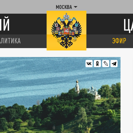
МОСКВА
ИЙ
Ц
АЛИТИКА
ЭФИР