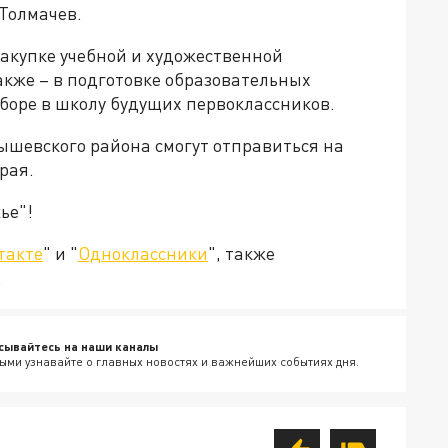
Толмачев.
закупке учебной и художественной
акже – в подготовке образовательных
боре в школу будущих первоклассников.
ышевского района смогут отправиться на
рая.
ье"!
такте
" и "
Одноклассники
", также
.
сывайтесь на наши каналы
ыми узнавайте о главных новостях и важнейших событиях дня.