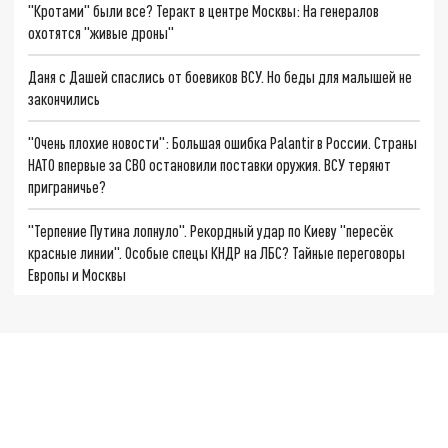
"Кротами" были все? Теракт в центре Москвы: На генералов
охотятся "живые дроны"
Даня с Дашей спаслись от боевиков ВСУ. Но беды для малышей не
закончились
"Очень плохие новости": Большая ошибка Palantir в России. Страны
НАТО впервые за СВО остановили поставки оружия. ВСУ теряют
приграничье?
"Терпение Путина лопнуло". Рекордный удар по Киеву "пересёк
красные линии". Особые спецы КНДР на ЛБС? Тайные переговоры
Европы и Москвы