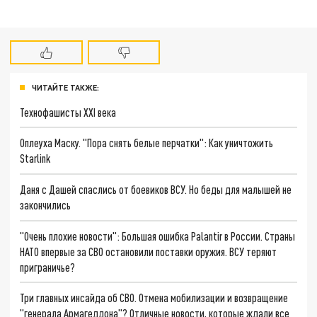
ЧИТАЙТЕ ТАКЖЕ:
Технофашисты XXI века
Оплеуха Маску. "Пора снять белые перчатки": Как уничтожить
Starlink
Даня с Дашей спаслись от боевиков ВСУ. Но беды для малышей не
закончились
"Очень плохие новости": Большая ошибка Palantir в России. Страны
НАТО впервые за СВО остановили поставки оружия. ВСУ теряют
приграничье?
Три главных инсайда об СВО. Отмена мобилизации и возвращение
"генерала Армагеддона"? Отличные новости, которые ждали все