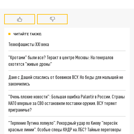
ЧИТАЙТЕ ТАКЖЕ:
Технофашисты XXI века
"Кротами" были все? Теракт в центре Москвы: На генералов
охотятся "живые дроны"
Даня с Дашей спаслись от боевиков ВСУ. Но беды для малышей не
закончились
"Очень плохие новости": Большая ошибка Palantir в России. Страны
НАТО впервые за СВО остановили поставки оружия. ВСУ теряют
приграничье?
"Терпение Путина лопнуло". Рекордный удар по Киеву "пересёк
красные линии". Особые спецы КНДР на ЛБС? Тайные переговоры