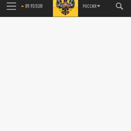
РОССИЯ
85.64 BRENT
89.93 EUR