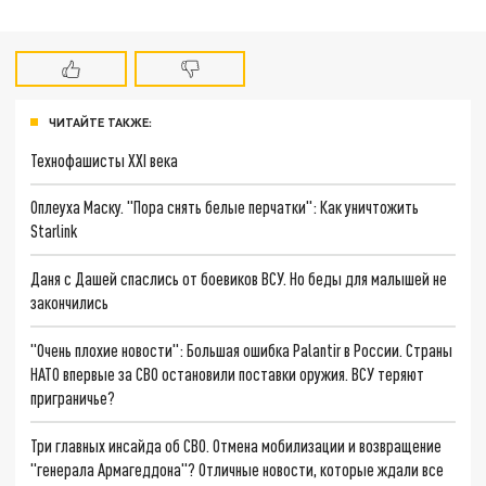
ЧИТАЙТЕ ТАКЖЕ:
Технофашисты XXI века
Оплеуха Маску. "Пора снять белые перчатки": Как уничтожить
Starlink
Даня с Дашей спаслись от боевиков ВСУ. Но беды для малышей не
закончились
"Очень плохие новости": Большая ошибка Palantir в России. Страны
НАТО впервые за СВО остановили поставки оружия. ВСУ теряют
приграничье?
Три главных инсайда об СВО. Отмена мобилизации и возвращение
"генерала Армагеддона"? Отличные новости, которые ждали все