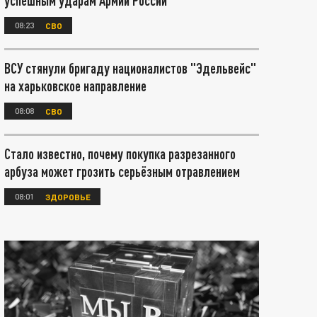
успешным ударам Армии России
08:23
СВО
ВСУ стянули бригаду националистов "Эдельвейс"
на харьковское направление
08:08
СВО
Стало известно, почему покупка разрезанного
арбуза может грозить серьёзным отравлением
08:01
ЗДОРОВЬЕ