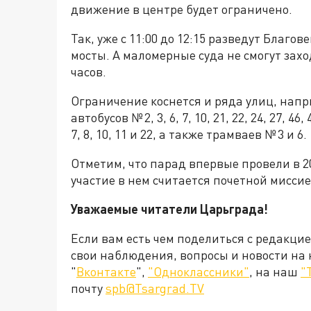
движение в центре будет ограничено.
Так, уже с 11:00 до 12:15 разведут Бла
мосты. А маломерные суда не смогут захо
часов.
Ограничение коснется и ряда улиц, напр
автобусов № 2, 3, 6, 7, 10, 21, 22, 24, 27, 46,
7, 8, 10, 11 и 22, а также трамваев № 3 и 6.
Отметим, что парад впервые провели в 2
участие в нем считается почетной мисси
Уважаемые читатели Царьграда!
Если вам есть чем поделиться с редакци
свои наблюдения, вопросы и новости на
"
Вконтакте
",
"Одноклассники"
, на наш
"
почту
spb@Tsargrad.TV