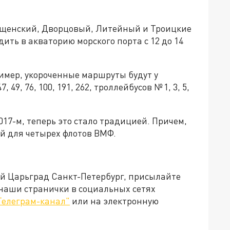
говещенский, Дворцовый, Литейный и Троицкие
дить в акваторию морского порта с 12 до 14
имер, укороченные маршруты будут у
 47, 49, 76, 100, 191, 262, троллейбусов № 1, 3, 5,
017-м, теперь это стало традицией. Причем,
ей для четырех флотов ВМФ.
ей Царьград Санкт-Петербург, присылайте
 наши странички в социальных сетях
Телеграм-канал"
или на электронную