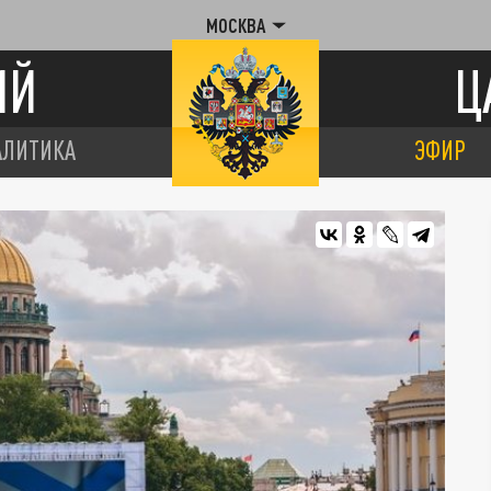
МОСКВА
ИЙ
Ц
АЛИТИКА
ЭФИР