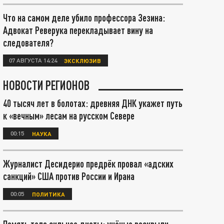
Что на самом деле убило профессора Зезина:
Адвокат Реверука перекладывает вину на
следователя?
07 АВГУСТА 14:24
ЭКСКЛЮЗИВ
НОВОСТИ РЕГИОНОВ
40 тысяч лет в болотах: древняя ДНК укажет путь
к «вечным» лесам на русском Севере
00:15
НАУКА
Журналист Десидерио предрёк провал «адских
санкций» США против России и Ирана
00:05
ПОЛИТИКА