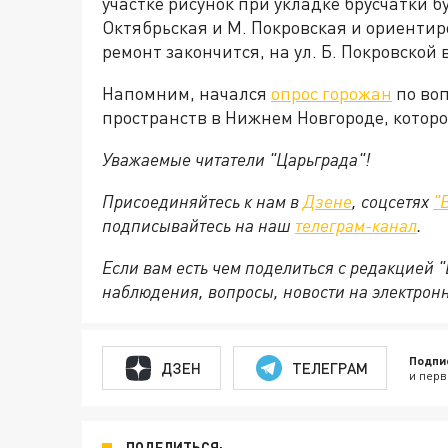
участке рисунок при укладке брусчатки 
Октябрьская и М. Покровская и ориенти
ремонт закончится, на ул. Б. Покровской
Напомним, начался
опрос горожан
по воп
пространств в Нижнем Новгороде, которо
Уважаемые читатели "Царьграда"!
Присоединяйтесь к нам в
Дзене
, соцсетях
"
подписывайтесь на
наш
телеграм-канал
.
Если вам есть чем поделиться с редакцией 
наблюдения, вопросы, новости на электрон
Подпи
ДЗЕН
ТЕЛЕГРАМ
и перв
ПОДЕЛИТЬСЯ: