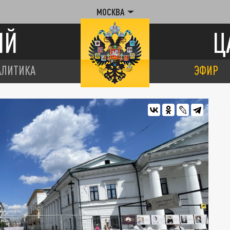
МОСКВА
ИЙ
Ц
АЛИТИКА
ЭФИР