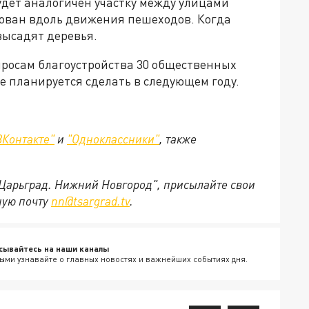
будет аналогичен участку между улицами
рован вдоль движения пешеходов. Когда
 высадят деревья.
росам благоустройства 30 общественных
е планируется сделать в следующем году.
ВКонтакте"
и
"Одноклассники"
,
также
"Царьград. Нижний Новгород", присылайте свои
ную почту
nn@tsargrad.tv
.
сывайтесь на наши каналы
ыми узнавайте о главных новостях и важнейших событиях дня.