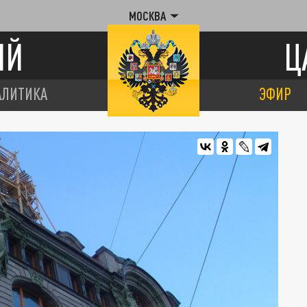
МОСКВА
ИЙ
Ц
АЛИТИКА
ЭФИР