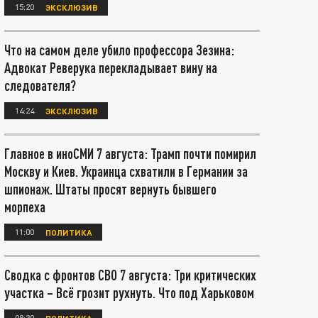
15:20
ЭКСКЛЮЗИВ
Что на самом деле убило профессора Зезина:
Адвокат Реверука перекладывает вину на
следователя?
14:24
ЭКСКЛЮЗИВ
Главное в иноСМИ 7 августа: Трамп почти помирил
Москву и Киев. Украинца схватили в Германии за
шпионаж. Штаты просят вернуть бывшего
морпеха
11:00
ПОЛИТИКА
Сводка с фронтов СВО 7 августа: Три критических
участка – Всё грозит рухнуть. Что под Харьковом
08:30
ПОЛИТИКА