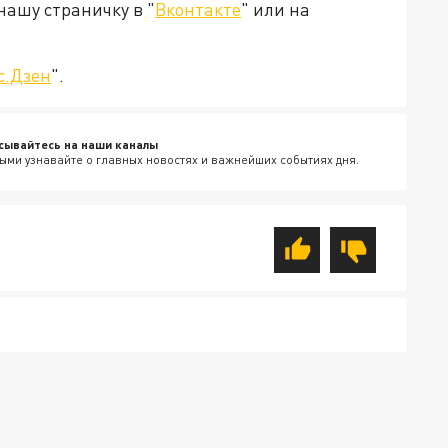
нашу страничку в "
Вконтакте
" или на
с.Дзен
".
сывайтесь на наши каналы
ыми узнавайте о главных новостях и важнейших событиях дня.