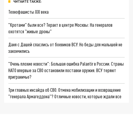
ЧИТАЙТЕ ТАКЖЕ:
Технофашисты XXI века
"Кротами" были все? Теракт в центре Москвы: На генералов
охотятся "живые дроны"
Даня с Дашей спаслись от боевиков ВСУ. Но беды для малышей не
закончились
"Очень плохие новости": Большая ошибка Palantir в России. Страны
НАТО впервые за СВО остановили поставки оружия. ВСУ теряют
приграничье?
Три главных инсайда об СВО. Отмена мобилизации и возвращение
"генерала Армагеддона"? Отличные новости, которые ждали все