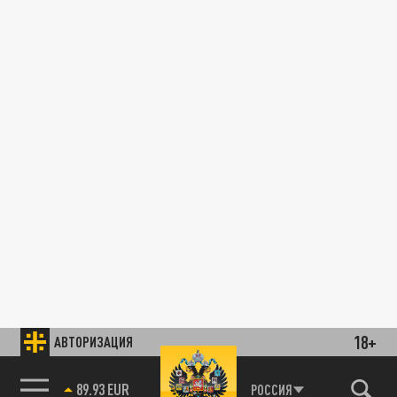
18+
АВТОРИЗАЦИЯ
89.93 EUR
РОССИЯ