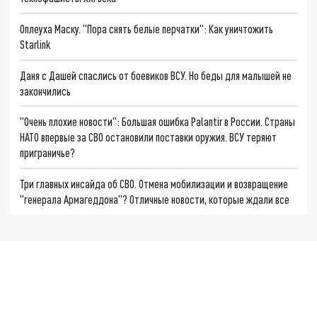
Оплеуха Маску. "Пора снять белые перчатки": Как уничтожить
Starlink
Даня с Дашей спаслись от боевиков ВСУ. Но беды для малышей не
закончились
"Очень плохие новости": Большая ошибка Palantir в России. Страны
НАТО впервые за СВО остановили поставки оружия. ВСУ теряют
приграничье?
Три главных инсайда об СВО. Отмена мобилизации и возвращение
"генерала Армагеддона"? Отличные новости, которые ждали все