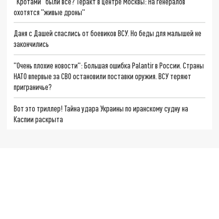
"Кротами" были все? Теракт в центре Москвы: На генералов
охотятся "живые дроны"
Даня с Дашей спаслись от боевиков ВСУ. Но беды для малышей не
закончились
"Очень плохие новости": Большая ошибка Palantir в России. Страны
НАТО впервые за СВО остановили поставки оружия. ВСУ теряют
приграничье?
Вот это триллер! Тайна удара Украины по иранскому судну на
Каспии раскрыта