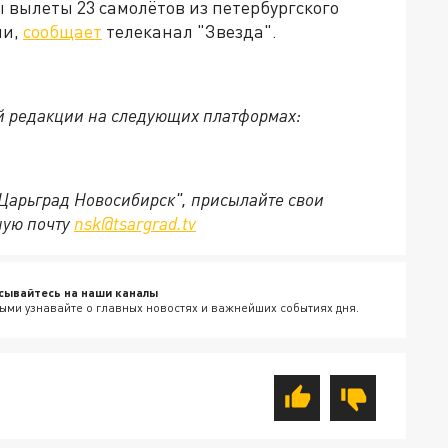
вылеты 23 самолётов из петербургского
ли,
сообщает
телеканал "Звезда".
й редакции на следующих платформах:
"Царьград Новосибирск", присылайте свои
ную почту
nsk@tsargrad.tv
сывайтесь на наши каналы
ыми узнавайте о главных новостях и важнейших событиях дня.