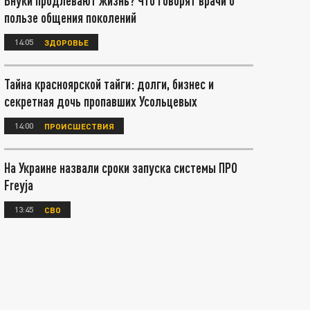
Внуки продлевают жизнь? Что говорят врачи о
пользе общения поколений
14:05
ЗДОРОВЬЕ
Тайна красноярской тайги: долги, бизнес и
секретная дочь пропавших Усольцевых
14:00
ПРОИСШЕСТВИЯ
На Украине назвали сроки запуска системы ПРО
Freyja
13:45
СВО