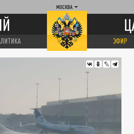
МОСКВА
ИЙ
Ц
АЛИТИКА
ЭФИР