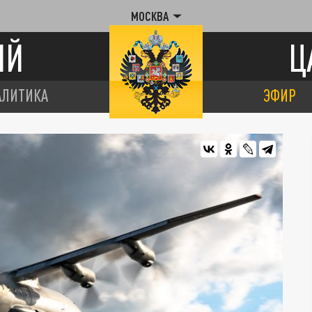
МОСКВА
ИЙ
Ц
АЛИТИКА
ЭФИР