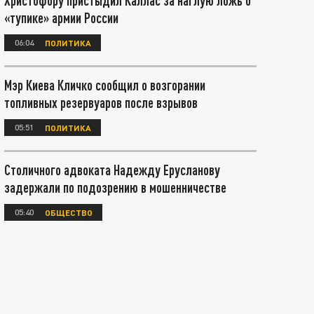
Христофору пристыдил Каллас за наглую ложь о
«тупике» армии России
06:04
ПОЛИТИКА
Мэр Киева Кличко сообщил о возгорании
топливных резервуаров после взрывов
05:51
ПОЛИТИКА
Столичного адвоката Надежду Ерусланову
задержали по подозрению в мошенничестве
05:40
ОБЩЕСТВО