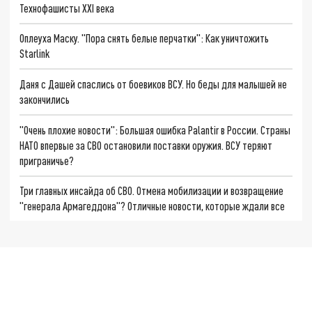
Технофашисты XXI века
Оплеуха Маску. "Пора снять белые перчатки": Как уничтожить
Starlink
Даня с Дашей спаслись от боевиков ВСУ. Но беды для малышей не
закончились
"Очень плохие новости": Большая ошибка Palantir в России. Страны
НАТО впервые за СВО остановили поставки оружия. ВСУ теряют
приграничье?
Три главных инсайда об СВО. Отмена мобилизации и возвращение
"генерала Армагеддона"? Отличные новости, которые ждали все