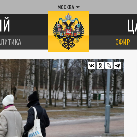
МОСКВА
ИЙ
Ц
АЛИТИКА
ЭФИР