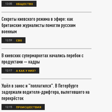
13:05
ОБЩЕСТВО
Секреты киевского режима в эфире: как
британские журналисты помогли русским
военным
12:59
СВО
В киевских супермаркетах начались перебои с
продуктами — кадры
12:17
А КАК У НИХ?
Ушёл в занос и "поплатился". В Петербурге
задержали водителя-дрифтера, вылетевшего на
перекрёсток
12:15
ПРОИСШЕСТВИЯ