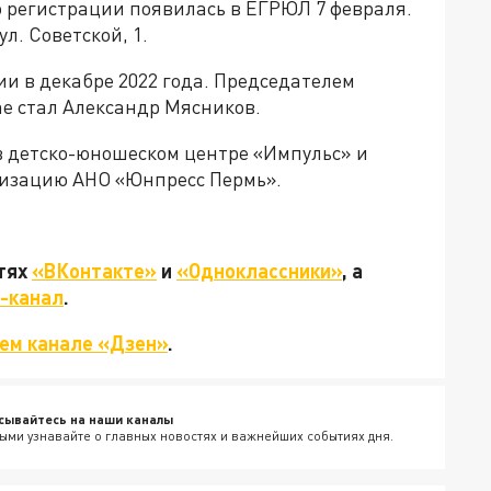
 регистрации появилась в ЕГРЮЛ 7 февраля.
л. Советской, 1.
и в декабре 2022 года. Председателем
ае стал Александр Мясников.
в детско-юношеском центре «Импульс» и
низацию АНО «Юнпресс Пермь».
етях
«ВКонтакте»
и
«Одноклассники»
, а
-канал
.
ем канале «Дзен»
.
сывайтесь на наши каналы
ыми узнавайте о главных новостях и важнейших событиях дня.