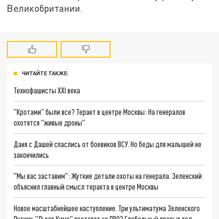
Великобритании.
ЧИТАЙТЕ ТАКЖЕ:
Технофашисты XXI века
"Кротами" были все? Теракт в центре Москвы: На генералов
охотятся "живые дроны"
Даня с Дашей спаслись от боевиков ВСУ. Но беды для малышей не
закончились
"Мы вас заставим": Жуткие детали охоты на генерала. Зеленский
объяснил главный смысл теракта в центре Москвы
Новое масштабнейшее наступление. Три ультиматума Зеленского
Путину. "Львов Кима" поставят на ПВО? Глобальный прорыв под