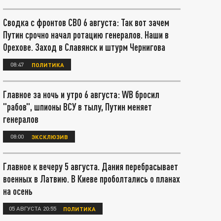
Сводка с фронтов СВО 6 августа: Так вот зачем
Путин срочно начал ротацию генералов. Наши в
Орехове. Заход в Славянск и штурм Чернигова
08:47
ПОЛИТИКА
Главное за ночь и утро 6 августа: WB бросил
"рабов", шпионы ВСУ в тылу, Путин меняет
генералов
08:00
ЭКСКЛЮЗИВ
Главное к вечеру 5 августа. Дания перебрасывает
военных в Латвию. В Киеве проболтались о планах
на осень
05 АВГУСТА 20:55
ПОЛИТИКА