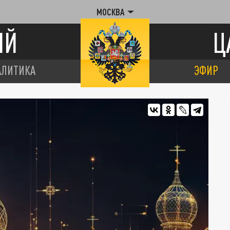
МОСКВА
ИЙ
Ц
АЛИТИКА
ЭФИР