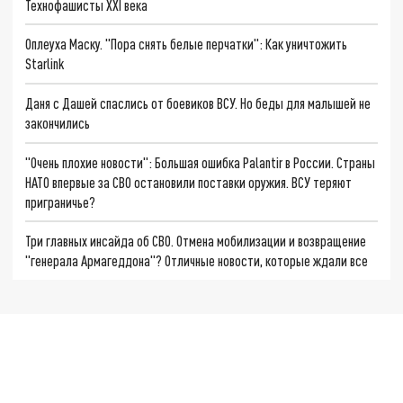
Технофашисты XXI века
Оплеуха Маску. "Пора снять белые перчатки": Как уничтожить
Starlink
Даня с Дашей спаслись от боевиков ВСУ. Но беды для малышей не
закончились
"Очень плохие новости": Большая ошибка Palantir в России. Страны
НАТО впервые за СВО остановили поставки оружия. ВСУ теряют
приграничье?
Три главных инсайда об СВО. Отмена мобилизации и возвращение
"генерала Армагеддона"? Отличные новости, которые ждали все