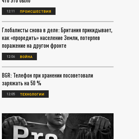
что это было
12:11
ПРОИСШЕСТВИЯ
Глобалисты снова в деле: Британия прикидывает,
как «проредить» население Земли, потерпев
поражение на другом фронте
12:06
ВОЙНА
BGR: Телефон при хранении посоветовали
заряжать на 50 %
12:05
ТЕХНОЛОГИИ