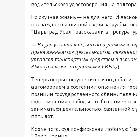
водительского удостоверения на полтора
Но скучная жизнь — не для него. И весн
наслаждается пьяной ездой за рулём св
"Царьград Урал" рассказали в прокурату
— В суде установлено, что подсудимый в п
права заниматься деятельностью, связанно
управлял транспортным средством в пьяном 
Южноуральске сотрудниками ГИБДД.
Теперь острых ощущений точно добавитс
автомобилем в состоянии опьянения горе
позиции государственного обвинителя н
года лишения свободы с отбыванием в 
заниматься деятельностью, связанной с
пять лет.
Кроме того, суд конфисковал любимую "л
"Лада Калина".