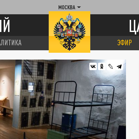
МОСКВА
ИЙ
Ц
АЛИТИКА
ЭФИР