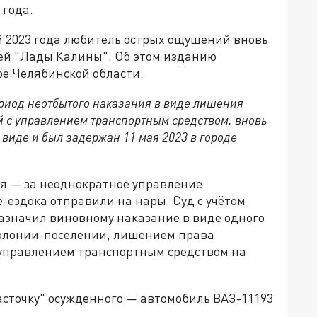
 года.
ой 2023 года любитель острых ощущений вновь
оей "Лады Калины". Об этом изданию
ре Челябинской области.
ериод неотбытого наказания в виде лишения
й с управлением транспортным средством, вновь
виде и был задержан 11 мая 2023 в городе
я — за неоднократное управление
-ездока отправили на нары. Суд с учётом
азначил виновному наказание в виде одного
колонии-поселении, лишением права
 управлением транспортным средством на
асточку" осужденного — автомобиль ВАЗ-11193