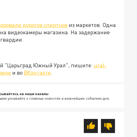
воровали дорогое спиртное
из маркетов. Одна
 на видеокамеры магазина. На задержание
сгвардии.
ией "Царьград Южный Урал", пишите:
ural-
зене
и во
ВКонтакте
.
сывайтесь на наши каналы
ыми узнавайте о главных новостях и важнейших событиях дня.