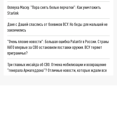
Оплеуха Маску. "Пора снять белые перчатки": Как уничтожить
Starlink
Даня с Дашей спаслись от боевиков ВСУ. Но беды для малышей не
закончились
"Очень плохие новости": Большая ошибка Palantir в России. Страны
НАТО впервые за СВО остановили поставки оружия. ВСУ теряют
приграничье?
Три главных инсайда об СВО. Отмена мобилизации и возвращение
"генерала Армагеддона"? Отличные новости, которые ждали все