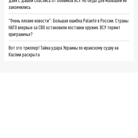
Даня с Дашей спаслись от боевиков ВСУ. Но беды для малышей не
закончились
"Очень плохие новости": Большая ошибка Palantir в России. Страны
НАТО впервые за СВО остановили поставки оружия. ВСУ теряют
приграничье?
Вот это триллер! Тайна удара Украины по иранскому судну на
Каспии раскрыта