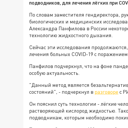
подводников, для лечения лёгких при COV
По словам заместителя гендиректора, р
биологических и медицинских исследов
Александра Панфилова в России некотор
технологию жидкостного дыхания.
Сейчас эти исследования продолжаются,
лечения больных COVID-19 c поражением
Панфилов подчеркнул, что на фоне панд
особую актуальность.
"Данный метод является безальтернати
состояний", - подчеркнул в
разговоре
с Р
Он пояснил суть технологии - лёгкие че
растворяющей кислород жидкостью. Так
подводникам, которым необходимо покин