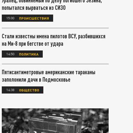
Уралец, обвиняемый по делу погибшего Зезина,
попытался вырваться из СИЗО
15:00
ПРОИСШЕСТВИЯ
Стали известны имена пилотов ВСУ, разбившихся
на Ми-8 при бегстве от удара
14:50
ПОЛИТИКА
Пятисантиметровые американские тараканы
заполонили дачи в Подмосковье
14:38
ОБЩЕСТВО