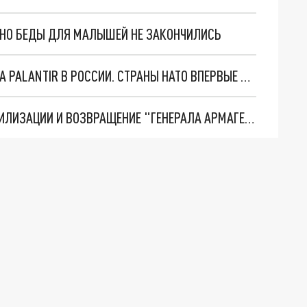
. НО БЕДЫ ДЛЯ МАЛЫШЕЙ НЕ ЗАКОНЧИЛИСЬ
"ОЧЕНЬ ПЛОХИЕ НОВОСТИ": БОЛЬШАЯ ОШИБКА PALANTIR В РОССИИ. СТРАНЫ НАТО ВПЕРВЫЕ ЗА СВО ОСТАНОВИЛИ ПОСТАВКИ ОРУЖИЯ. ВСУ ТЕРЯЮТ ПРИГРАНИЧЬЕ?
ТРИ ГЛАВНЫХ ИНСАЙДА ОБ СВО. ОТМЕНА МОБИЛИЗАЦИИ И ВОЗВРАЩЕНИЕ "ГЕНЕРАЛА АРМАГЕДДОНА"? ОТЛИЧНЫЕ НОВОСТИ, КОТОРЫЕ ЖДАЛИ ВСЕ