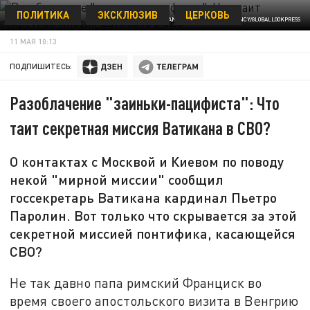
ПОЛИТИКА
ЭКСКЛЮЗИВ
ЦЕРКОВЬ
© ALESSIA GIULIANI /KEYSTONE PRESS AGENCY/GLOBALLOOKPRESS
11 МАЯ 10:13
ПОДПИШИТЕСЬ:
Разоблачение "заиньки-пацифиста": Что
таит секретная миссия Ватикана в СВО?
О контактах с Москвой и Киевом по поводу
некой "мирной миссии" сообщил
госсекретарь Ватикана кардинал Пьетро
Паролин. Вот только что скрывается за этой
секретной миссией понтифика, касающейся
СВО?
Не так давно папа римский Франциск во
время своего апостольского визита в Венгрию