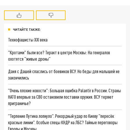
ЧИТАЙТЕ ТАКЖЕ:
Технофашисты XXI века
"Кротами" были все? Теракт в центре Москвы: На генералов
охотятся "живые дроны"
Даня с Дашей спаслись от боевиков ВСУ. Но беды для малышей не
закончились
"Очень плохие новости": Большая ошибка Palantir в России. Страны
НАТО впервые за СВО остановили поставки оружия. ВСУ теряют
приграничье?
"Терпение Путина лопнуло". Рекордный удар по Киеву "пересёк
красные линии". Особые спецы КНДР на ЛБС? Тайные переговоры
Европы и Москвы