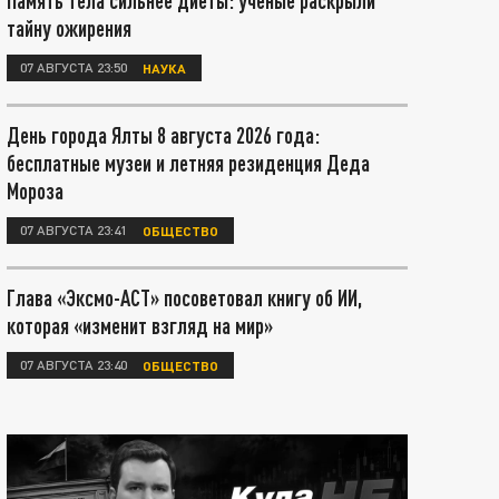
Память тела сильнее диеты: учёные раскрыли
тайну ожирения
07 АВГУСТА 23:50
НАУКА
День города Ялты 8 августа 2026 года:
бесплатные музеи и летняя резиденция Деда
Мороза
07 АВГУСТА 23:41
ОБЩЕСТВО
Глава «Эксмо-АСТ» посоветовал книгу об ИИ,
которая «изменит взгляд на мир»
07 АВГУСТА 23:40
ОБЩЕСТВО