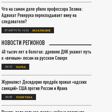
Что на самом деле убило профессора Зезина:
Адвокат Реверука перекладывает вину на
следователя?
07 АВГУСТА 14:24
ЭКСКЛЮЗИВ
НОВОСТИ РЕГИОНОВ
40 тысяч лет в болотах: древняя ДНК укажет путь
к «вечным» лесам на русском Севере
00:15
НАУКА
Журналист Десидерио предрёк провал «адских
санкций» США против России и Ирана
00:05
ПОЛИТИКА