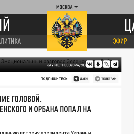
МОСКВА
ИЙ
Ц
АЛИТИКА
ЭФИР
KAY NIETFELD/DPA/GLOBALLOOKPRESS
ПОДПИШИТЕСЬ:
ИЕ ГОЛОВОЙ.
НСКОГО И ОРБАНА ПОПАЛ НА
иданную встречу президента Украины