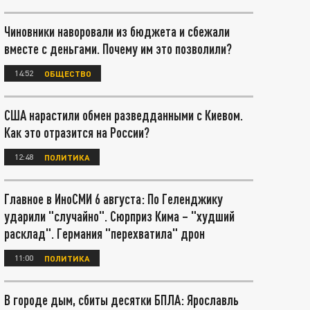
Чиновники наворовали из бюджета и сбежали
вместе с деньгами. Почему им это позволили?
14:52
ОБЩЕСТВО
США нарастили обмен разведданными с Киевом.
Как это отразится на России?
12:48
ПОЛИТИКА
Главное в ИноСМИ 6 августа: По Геленджику
ударили "случайно". Сюрприз Кима – "худший
расклад". Германия "перехватила" дрон
11:00
ПОЛИТИКА
В городе дым, сбиты десятки БПЛА: Ярославль