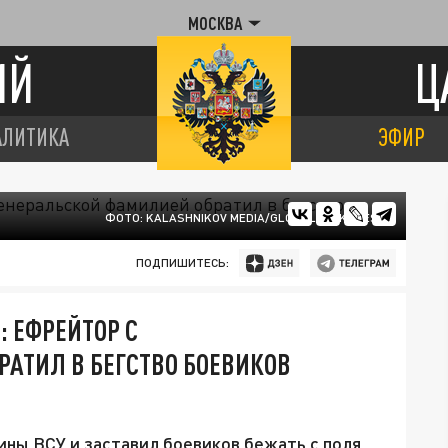
МОСКВА
ИЙ
Ц
АЛИТИКА
ЭФИР
ФОТО: KALASHNIKOV MEDIA/GLOBALLOOKPRESS
ПОДПИШИТЕСЬ:
: ЕФРЕЙТОР С
АТИЛ В БЕГСТВО БОЕВИКОВ
ны ВСУ и заставил боевиков бежать с поля