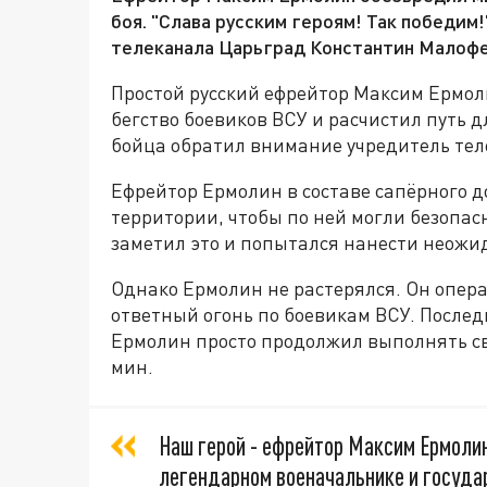
боя. "Слава русским героям! Так победим
телеканала Царьград Константин Малофе
Простой русский ефрейтор Максим Ермоли
бегство боевиков ВСУ и расчистил путь д
бойца обратил внимание учредитель те
Ефрейтор Ермолин в составе сапёрного 
территории, чтобы по ней могли безопас
заметил это и попытался нанести неожи
Однако Ермолин не растерялся. Он опер
ответный огонь по боевикам ВСУ. Послед
Ермолин просто продолжил выполнять св
мин.
Наш герой - ефрейтор Максим Ермолин
легендарном военачальнике и госуда