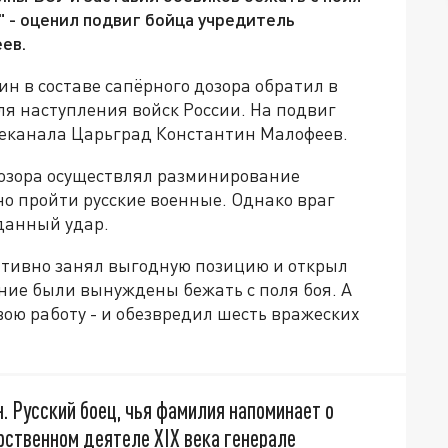
!" - оценил подвиг бойца учредитель
ев.
н в составе сапёрного дозора обратил в
ля наступления войск России. На подвиг
леканала Царьград Константин Малофеев.
дозора осуществлял разминирование
но пройти русские военные. Однако враг
данный удар.
ативно занял выгодную позицию и открыл
ние были вынуждены бежать с поля боя. А
ою работу - и обезвредил шесть вражеских
. Русский боец, чья фамилия напоминает о
рственном деятеле XIX века генерале