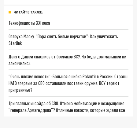
ЧИТАЙТЕ ТАКЖЕ:
Технофашисты XXI века
Оплеуха Маску. "Пора снять белые перчатки": Как уничтожить
Starlink
Даня с Дашей спаслись от боевиков ВСУ. Но беды для малышей не
закончились
"Очень плохие новости": Большая ошибка Palantir в России. Страны
НАТО впервые за СВО остановили поставки оружия. ВСУ теряют
приграничье?
Три главных инсайда об СВО. Отмена мобилизации и возвращение
"генерала Армагеддона"? Отличные новости, которые ждали все