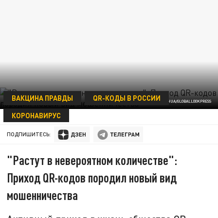
ВАКЦИНА ПРАВДЫ
QR-КОДЫ В РОССИИ
© WANG PENG/XINHUA/GLOBALLOOKPRESS
КОРОНАВИРУС
16 НОЯБРЯ 09:04
ПОДПИШИТЕСЬ:
"Растут в невероятном количестве":
Приход QR-кодов породил новый вид
мошенничества