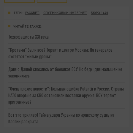
ТЕГИ:
РАССВЕТ
СПУТНИКОВЫЙ ИНТЕРНЕТ
БЮРО 1440
ЧИТАЙТЕ ТАКЖЕ:
Технофашисты XXI века
"Кротами" были все? Теракт в центре Москвы: На генералов
охотятся "живые дроны"
Даня с Дашей спаслись от боевиков ВСУ. Но беды для малышей не
закончились
"Очень плохие новости": Большая ошибка Palantir в России. Страны
НАТО впервые за СВО остановили поставки оружия. ВСУ теряют
приграничье?
Вот это триллер! Тайна удара Украины по иранскому судну на
Каспии раскрыта