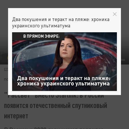
Два покушения и теракт на пляже: хроника
украинского ультиматума
В ПРЯМОМ ЭФИРЕ:
ОБЩЕСТВО
RUSSIAN LOOK/GLOBALLOOKPRESS
СТАС СТЕПАНОВ
19 ЯНВАРЯ 13:49
ПОДПИШИТЕСЬ:
"Рассвет" вместо Starlink: в России
появится отечественный спутниковый
интернет