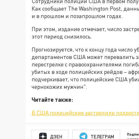
Сотрудники полиции США в первом полуг
Как сообщает The Washington Post, данн
и в прошлом и позапрошлом годах.
При этом, издание отмечает, число зас
этот период снизилось.
Прогнозируется, что к концу года число
департаментов США может перевалить за 
перестрелке с правоохранителями погиб
убитых в ходе полицейских рейдов – аф
подчеркивает, что полицейские США уби
чернокожих мужчин".
Читайте также:
В США полицейские застрелили подростк
Подпи
ДЗЕН
ТЕЛЕГРАМ
и перв