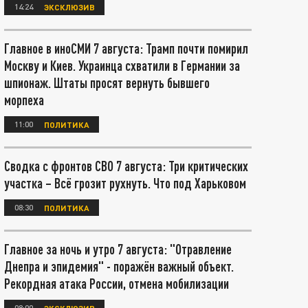
14:24
ЭКСКЛЮЗИВ
Главное в иноСМИ 7 августа: Трамп почти помирил
Москву и Киев. Украинца схватили в Германии за
шпионаж. Штаты просят вернуть бывшего
морпеха
11:00
ПОЛИТИКА
Сводка с фронтов СВО 7 августа: Три критических
участка – Всё грозит рухнуть. Что под Харьковом
08:30
ПОЛИТИКА
Главное за ночь и утро 7 августа: "Отравление
Днепра и эпидемия" - поражён важный объект.
Рекордная атака России, отмена мобилизации
08:00
ЭКСКЛЮЗИВ