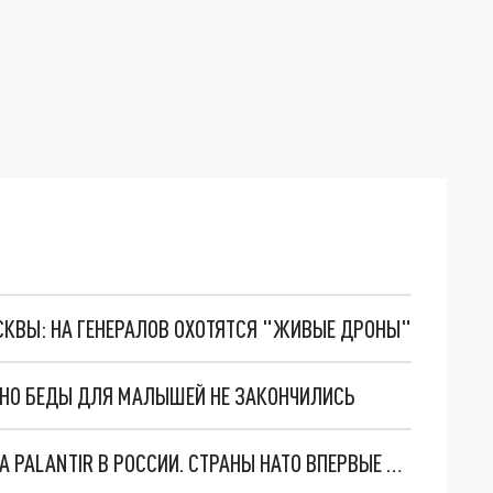
ОСКВЫ: НА ГЕНЕРАЛОВ ОХОТЯТСЯ "ЖИВЫЕ ДРОНЫ"
. НО БЕДЫ ДЛЯ МАЛЫШЕЙ НЕ ЗАКОНЧИЛИСЬ
"ОЧЕНЬ ПЛОХИЕ НОВОСТИ": БОЛЬШАЯ ОШИБКА PALANTIR В РОССИИ. СТРАНЫ НАТО ВПЕРВЫЕ ЗА СВО ОСТАНОВИЛИ ПОСТАВКИ ОРУЖИЯ. ВСУ ТЕРЯЮТ ПРИГРАНИЧЬЕ?