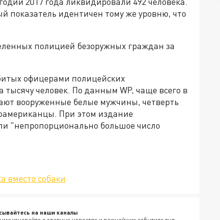
одии 2017 года ликвидировали 492 человека.
ый показатель идентичен тому же уровню, что
треленных полицией безоружных граждан за
 убитых офицерами полицейских
тысячу человек. По данным WP, чаще всего в
ают вооруженные белые мужчины, четверть
роамериканцы. При этом издание
ли "непропорционально большое число
а вместо собаки
сывайтесь на наши каналы
ыми узнавайте о главных новостях и важнейших событиях дня.