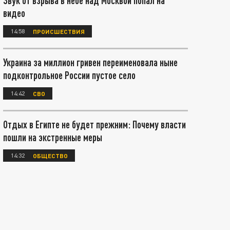
Звук от взрыва в небе над Москвой попал на
видео
14:58
ПРОИСШЕСТВИЯ
Украина за миллион гривен переименовала ныне
подконтрольное России пустое село
14:42
СВО
Отдых в Египте не будет прежним: Почему власти
пошли на экстренные меры
14:32
ОБЩЕСТВО