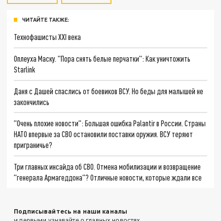
ЧИТАЙТЕ ТАКЖЕ:
Технофашисты XXI века
Оплеуха Маску. "Пора снять белые перчатки": Как уничтожить
Starlink
Даня с Дашей спаслись от боевиков ВСУ. Но беды для малышей не
закончились
"Очень плохие новости": Большая ошибка Palantir в России. Страны
НАТО впервые за СВО остановили поставки оружия. ВСУ теряют
приграничье?
Три главных инсайда об СВО. Отмена мобилизации и возвращение
"генерала Армагеддона"? Отличные новости, которые ждали все
Подписывайтесь на наши каналы
и первыми узнавайте о главных новостях