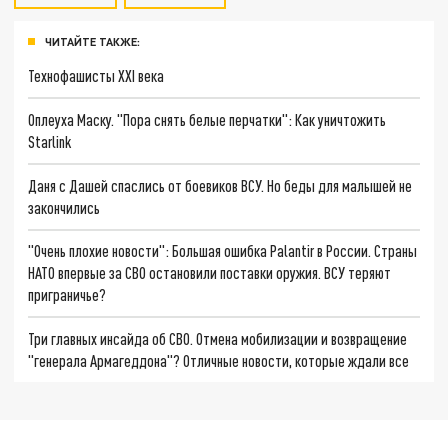
ЧИТАЙТЕ ТАКЖЕ:
Технофашисты XXI века
Оплеуха Маску. "Пора снять белые перчатки": Как уничтожить
Starlink
Даня с Дашей спаслись от боевиков ВСУ. Но беды для малышей не
закончились
"Очень плохие новости": Большая ошибка Palantir в России. Страны
НАТО впервые за СВО остановили поставки оружия. ВСУ теряют
приграничье?
Три главных инсайда об СВО. Отмена мобилизации и возвращение
"генерала Армагеддона"? Отличные новости, которые ждали все